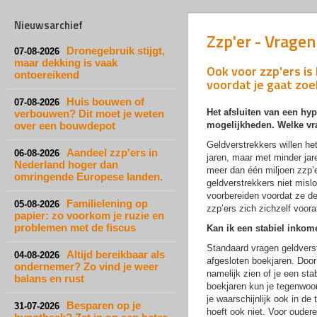
Nieuwsarchief
Zzp'er - Vragen
Dronegebruik stijgt,
07-08-2026
maar dekking is vaak
Ook voor zzp'ers is
ontoereikend
voordat je gaat zo
Huis bouwen of
07-08-2026
Het afsluiten van een hyp
verbouwen? Dit moet je weten
over een bouwdepot
mogelijkheden. Welke vra
Geldverstrekkers willen het 
Aandeel zzp'ers in
06-08-2026
jaren, maar met minder jare
Nederland hoger dan
meer dan één miljoen zzp’e
omringende Europese landen.
geldverstrekkers niet misl
voorbereiden voordat ze d
Familielening op
05-08-2026
zzp’ers zich zichzelf voor
papier: zo voorkom je ruzie en
problemen met de fiscus
Kan ik een stabiel inko
Standaard vragen geldverstr
Altijd bereikbaar als
04-08-2026
afgesloten boekjaren. Door
ondernemer? Zo vind je weer
namelijk zien of je een st
balans en rust
boekjaren kun je tegenwoor
je waarschijnlijk ook in d
Besparen op je
31-07-2026
hoeft ook niet. Voor ouder