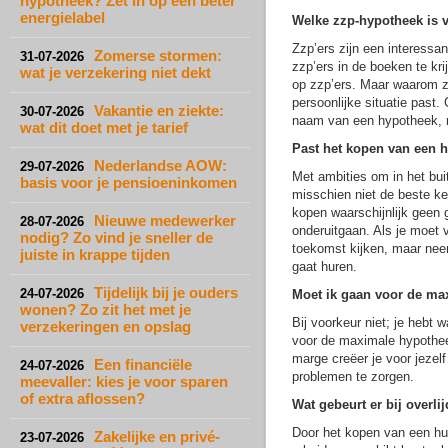
hypotheek? Zet in op een beter
energielabel
Welke zzp-hypotheek is 
Zzp’ers zijn een interessa
Zomerse stormen:
31-07-2026
zzp’ers in de boeken te kr
wat je verzekering niet dekt
op zzp’ers. Maar waarom zo
persoonlijke situatie past.
Vakantie en ziekte:
30-07-2026
naam van een hypotheek, ma
wat dit doet met je tarief
Past het kopen van een 
Nederlandse AOW:
29-07-2026
Met ambities om in het bui
basis voor je pensioeninkomen
misschien niet de beste ke
kopen waarschijnlijk geen 
Nieuwe medewerker
28-07-2026
onderuitgaan. Als je moet v
nodig? Zo vind je sneller de
toekomst kijken, maar nee
juiste in krappe tijden
gaat huren.
Tijdelijk bij je ouders
24-07-2026
Moet ik gaan voor de ma
wonen? Zo zit het met je
Bij voorkeur niet; je hebt
verzekeringen en opslag
voor de maximale hypothee
marge creëer je voor jezelf
Een financiële
24-07-2026
problemen te zorgen.
meevaller: kies je voor sparen
of extra aflossen?
Wat gebeurt er bij overl
Door het kopen van een hui
Zakelijke en privé-
23-07-2026