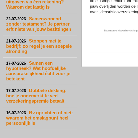
arbeidsongeschikt kunt rake
uitgaven via één rekening?
jouw overlijden worden de
Waarom dat lastig is
overlijdensrisicoverzekerin
Samenwonend
22-07-2026
zonder testament? Je partner
erft niets van jouw bezittingen
Bovenstaand nieuwsbericht is gep
Stoppen met je
21-07-2026
bedrijf: zo regel je een soepele
afronding
Samen een
17-07-2026
hypotheek? Wat hoofdelijke
aansprakelijkheid écht voor je
betekent
Dubbele dekking:
17-07-2026
hoe je ongemerkt te veel
verzekeringspremie betaalt
Bv oprichten of niet:
16-07-2026
waarom het omslagpunt heel
persoonlijk is