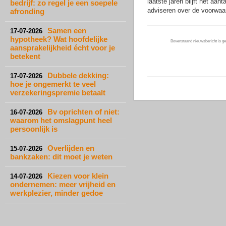
laatste jaren blijft het aa
bedrijf: zo regel je een soepele
adviseren over de voorwaard
afronding
Samen een
17-07-2026
hypotheek? Wat hoofdelijke
Bovenstaand nieuwsbericht is gep
aansprakelijkheid écht voor je
betekent
Dubbele dekking:
17-07-2026
hoe je ongemerkt te veel
verzekeringspremie betaalt
Bv oprichten of niet:
16-07-2026
waarom het omslagpunt heel
persoonlijk is
Overlijden en
15-07-2026
bankzaken: dit moet je weten
Kiezen voor klein
14-07-2026
ondernemen: meer vrijheid en
werkplezier, minder gedoe