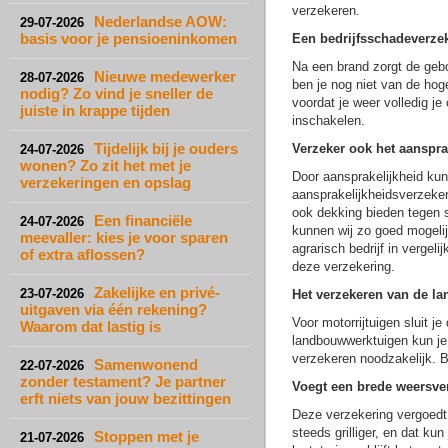
verzekeren.
Nederlandse AOW:
29-07-2026
basis voor je pensioeninkomen
Een bedrijfsschadeverzek
Na een brand zorgt de geb
Nieuwe medewerker
28-07-2026
ben je nog niet van de hog
nodig? Zo vind je sneller de
voordat je weer volledig je
juiste in krappe tijden
inschakelen.
Tijdelijk bij je ouders
Verzeker ook het aanspra
24-07-2026
wonen? Zo zit het met je
Door aansprakelijkheid ku
verzekeringen en opslag
aansprakelijkheidsverzekeri
ook dekking bieden tegen s
Een financiële
24-07-2026
kunnen wij zo goed mogelij
meevaller: kies je voor sparen
agrarisch bedrijf in vergel
of extra aflossen?
deze verzekering.
Zakelijke en privé-
23-07-2026
Het verzekeren van de l
uitgaven via één rekening?
Voor motorrijtuigen sluit j
Waarom dat lastig is
landbouwwerktuigen kun je
verzekeren noodzakelijk. Bi
Samenwonend
22-07-2026
zonder testament? Je partner
Voegt een brede weersver
erft niets van jouw bezittingen
Deze verzekering vergoedt
steeds grilliger, en dat ku
Stoppen met je
21-07-2026