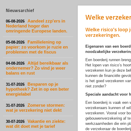
Nieuwsarchief
Welke verzekeri
Aandeel zzp'ers in
06-08-2026
Nederland hoger dan
Welke risico's loop 
omringende Europese landen.
verzekeringen.
Familielening op
05-08-2026
Eigenaren van een boerde
papier: zo voorkom je ruzie en
problemen met de fiscus
noodzakelijke verzekerin
Een boerderij runnen breng
Altijd bereikbaar als
04-08-2026
Het lopen van risico’s hoo
ondernemer? Zo vind je weer
verzekeren kun je deze be
balans en rust
kunnen de financiële gevol
is het goed verzekeren van 
Besparen op je
31-07-2026
niet zonder?
hypotheek? Zet in op een beter
energielabel
Speciale aandacht voor h
Een boerderij is vaak een w
Zomerse stormen:
31-07-2026
verzekeraars kunnen of will
wat je verzekering niet dekt
verzekeren. Vooral voor bo
gebouwenverzekering af te
Vakantie en ziekte:
30-07-2026
werkzaamheden die erin pla
wat dit doet met je tarief
de verzekeraar de boerderi