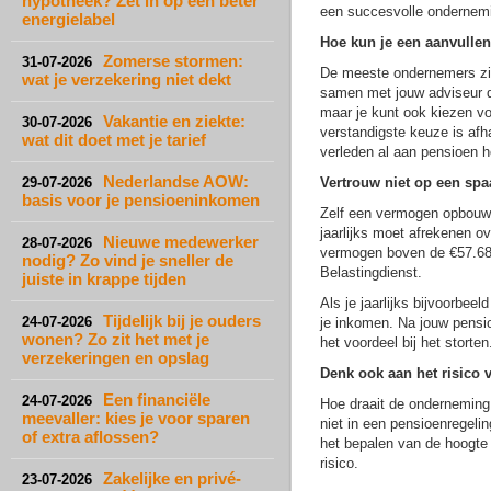
hypotheek? Zet in op een beter
een succesvolle ondernemin
energielabel
Hoe kun je een aanvull
Zomerse stormen:
31-07-2026
De meeste ondernemers zit
wat je verzekering niet dekt
samen met jouw adviseur d
maar je kunt ook kiezen vo
Vakantie en ziekte:
30-07-2026
verstandigste keuze is afh
wat dit doet met je tarief
verleden al aan pensioen h
Nederlandse AOW:
29-07-2026
Vertrouw niet op een sp
basis voor je pensioeninkomen
Zelf een vermogen opbouwen
jaarlijks moet afrekenen o
Nieuwe medewerker
28-07-2026
vermogen boven de €57.684,
nodig? Zo vind je sneller de
Belastingdienst.
juiste in krappe tijden
Als je jaarlijks bijvoorbee
Tijdelijk bij je ouders
24-07-2026
je inkomen. Na jouw pension
wonen? Zo zit het met je
het voordeel bij het storten
verzekeringen en opslag
Denk ook aan het risico v
Een financiële
24-07-2026
Hoe draait de onderneming
meevaller: kies je voor sparen
niet in een pensioenregeling
of extra aflossen?
het bepalen van de hoogte
risico.
Zakelijke en privé-
23-07-2026