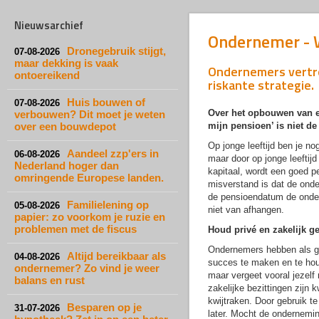
Nieuwsarchief
Ondernemer - W
Dronegebruik stijgt,
07-08-2026
maar dekking is vaak
Ondernemers vertro
ontoereikend
riskante strategie.
Huis bouwen of
07-08-2026
Over het opbouwen van ee
verbouwen? Dit moet je weten
over een bouwdepot
mijn pensioen’ is niet de
Op jonge leeftijd ben je no
Aandeel zzp'ers in
06-08-2026
maar door op jonge leeftij
Nederland hoger dan
kapitaal, wordt een goed p
omringende Europese landen.
misverstand is dat de onde
de pensioendatum de onder
Familielening op
05-08-2026
niet van afhangen.
papier: zo voorkom je ruzie en
problemen met de fiscus
Houd privé en zakelijk g
Ondernemers hebben als gr
Altijd bereikbaar als
04-08-2026
succes te maken en te houd
ondernemer? Zo vind je weer
maar vergeet vooral jezelf 
balans en rust
zakelijke bezittingen zijn 
kwijtraken. Door gebruik te
Besparen op je
31-07-2026
later. Mocht de ondernemin