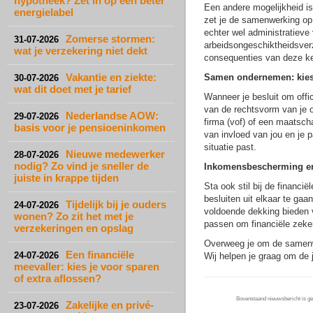
hypotheek? Zet in op een beter
Een andere mogelijkheid is
energielabel
zet je de samenwerking op e
echter wel administratieve
Zomerse stormen:
31-07-2026
arbeidsongeschiktheidsverz
wat je verzekering niet dekt
consequenties van deze k
Vakantie en ziekte:
Samen ondernemen: kies
30-07-2026
wat dit doet met je tarief
Wanneer je besluit om offi
van de rechtsvorm van je 
Nederlandse AOW:
29-07-2026
firma (vof) of een maatsc
basis voor je pensioeninkomen
van invloed van jou en je p
situatie past.
Nieuwe medewerker
28-07-2026
nodig? Zo vind je sneller de
Inkomensbescherming en
juiste in krappe tijden
Sta ook stil bij de financiël
besluiten uit elkaar te ga
Tijdelijk bij je ouders
24-07-2026
voldoende dekking bieden v
wonen? Zo zit het met je
passen om financiële zeke
verzekeringen en opslag
Overweeg je om de samenwe
Een financiële
24-07-2026
Wij helpen je graag om de j
meevaller: kies je voor sparen
of extra aflossen?
Bovenstaand nieuwsbericht is gep
Zakelijke en privé-
23-07-2026