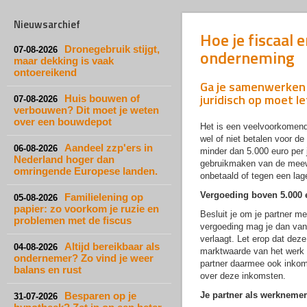
Nieuwsarchief
Hoe je fiscaal 
Dronegebruik stijgt,
07-08-2026
onderneming
maar dekking is vaak
ontoereikend
Ga je samenwerken m
juridisch op moet l
Huis bouwen of
07-08-2026
verbouwen? Dit moet je weten
over een bouwdepot
Het is een veelvoorkomend
wel of niet betalen voor de
Aandeel zzp'ers in
06-08-2026
minder dan 5.000 euro per j
Nederland hoger dan
gebruikmaken van de meewe
omringende Europese landen.
onbetaald of tegen een la
Vergoeding boven 5.000 
Familielening op
05-08-2026
papier: zo voorkom je ruzie en
Besluit je om je partner me
problemen met de fiscus
vergoeding mag je dan van 
verlaagt. Let erop dat dez
Altijd bereikbaar als
04-08-2026
marktwaarde van het werk da
ondernemer? Zo vind je weer
partner daarmee ook inkome
balans en rust
over deze inkomsten.
Besparen op je
Je partner als werknemer
31-07-2026