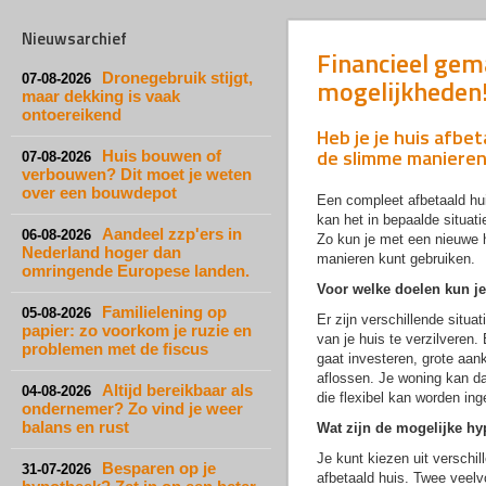
Nieuwsarchief
Financieel gem
Dronegebruik stijgt,
07-08-2026
mogelijkheden
maar dekking is vaak
ontoereikend
Heb je je huis afbe
de slimme maniere
Huis bouwen of
07-08-2026
verbouwen? Dit moet je weten
over een bouwdepot
Een compleet afbetaald hui
kan het in bepaalde situat
Aandeel zzp'ers in
06-08-2026
Zo kun je met een nieuwe h
Nederland hoger dan
manieren kunt gebruiken.
omringende Europese landen.
Voor welke doelen kun j
Familielening op
05-08-2026
Er zijn verschillende situ
papier: zo voorkom je ruzie en
van je huis te verzilveren.
problemen met de fiscus
gaat investeren, grote aan
aflossen. Je woning kan daa
Altijd bereikbaar als
04-08-2026
die flexibel kan worden ing
ondernemer? Zo vind je weer
balans en rust
Wat zijn de mogelijke hy
Je kunt kiezen uit verschi
Besparen op je
31-07-2026
afbetaald huis. Twee veel