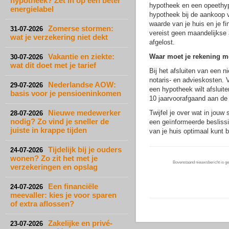
hypotheek? Zet in op een beter
hypotheek en een opeethyp
energielabel
hypotheek bij de aankoop v
waarde van je huis en je f
Zomerse stormen:
31-07-2026
vereist geen maandelijkse a
wat je verzekering niet dekt
afgelost.
Vakantie en ziekte:
Waar moet je rekening 
30-07-2026
wat dit doet met je tarief
Bij het afsluiten van een 
notaris- en advieskosten. V
Nederlandse AOW:
29-07-2026
een hypotheek wilt afslui
basis voor je pensioeninkomen
10 jaarvoorafgaand aan de
Nieuwe medewerker
Twijfel je over wat in jouw
28-07-2026
nodig? Zo vind je sneller de
een geïnformeerde besliss
juiste in krappe tijden
van je huis optimaal kunt 
Tijdelijk bij je ouders
24-07-2026
wonen? Zo zit het met je
Bovenstaand nieuwsbericht is gep
verzekeringen en opslag
Een financiële
24-07-2026
meevaller: kies je voor sparen
of extra aflossen?
Zakelijke en privé-
23-07-2026