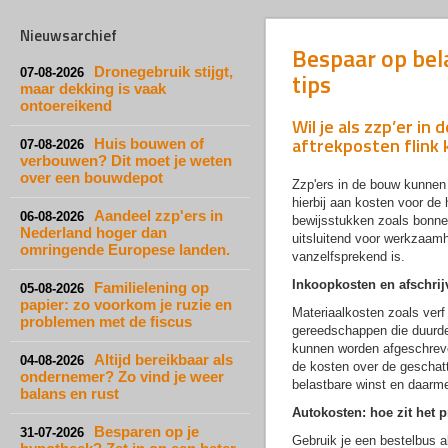
Nieuwsarchief
Bespaar op bel
Dronegebruik stijgt,
07-08-2026
tips
maar dekking is vaak
ontoereikend
Wil je als zzp’er i
aftrekposten flink 
Huis bouwen of
07-08-2026
verbouwen? Dit moet je weten
over een bouwdepot
Zzp'ers in de bouw kunnen 
hierbij aan kosten voor de
Aandeel zzp'ers in
06-08-2026
bewijsstukken zoals bonnet
Nederland hoger dan
uitsluitend voor werkzaam
omringende Europese landen.
vanzelfsprekend is.
Inkoopkosten en afschrij
Familielening op
05-08-2026
papier: zo voorkom je ruzie en
Materiaalkosten zoals verf
problemen met de fiscus
gereedschappen die duurde
kunnen worden afgeschreve
Altijd bereikbaar als
04-08-2026
de kosten over de geschatte
ondernemer? Zo vind je weer
belastbare winst en daarme
balans en rust
Autokosten: hoe zit het 
Besparen op je
31-07-2026
Gebruik je een bestelbus al