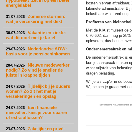
hypotheek? Zet in op een beter
kosten hiervan aftrekbaar. 
energielabel
kilometeradministratie. Bij
belastbare winst verhoogt. 
Zomerse stormen:
31-07-2026
wat je verzekering niet dekt
Profiteren van kleinschal
Met de KIA stimuleert de ov
Vakantie en ziekte:
30-07-2026
€ 70.602, dan mag je 28% v
wat dit doet met je tarief
opleveren, dus hou je inves
Nederlandse AOW:
29-07-2026
Ondernemersaftrek en mkb
basis voor je pensioeninkomen
De ondernemersaftrek is erg
kun je aanspraak maken op 
Nieuwe medewerker
28-07-2026
winst vrijstelt van belasti
nodig? Zo vind je sneller de
dragen belasting.
juiste in krappe tijden
Wil je als zzp'er in de bo
Tijdelijk bij je ouders
24-07-2026
Wij helpen je graag met ee
wonen? Zo zit het met je
verzekeringen en opslag
Bovenstaand nieuwsbericht is gep
Een financiële
24-07-2026
meevaller: kies je voor sparen
of extra aflossen?
Zakelijke en privé-
23-07-2026