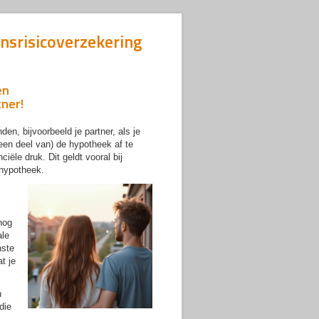
ensrisicoverzekering
en
tner!
en, bijvoorbeeld je partner, als je
 (een deel van) de hypotheek af te
iële druk. Dit geldt vooral bij
 hypotheek.
 nog
ale
nste
t je
n
die