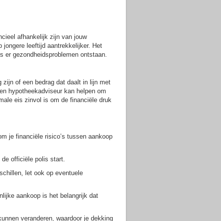
cieel afhankelijk zijn van jouw
jongere leeftijd aantrekkelijker. Het
 als er gezondheidsproblemen ontstaan.
zijn of een bedrag dat daalt in lijn met
Een hypotheekadviseur kan helpen om
ale eis zinvol is om de financiële druk
m je financiële risico’s tussen aankoop
e officiële polis start.
chillen, let ook op eventuele
lijke aankoop is het belangrijk dat
 kunnen veranderen, waardoor je dekking