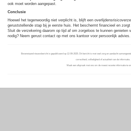
ook moet worden aangepast.
Conclusie
Hoewel het tegenwoordig niet verplicht is, blijft een overlijdensrisicover
geruststellende stap bij je eerste huis. Het beschermt financieel en zorgt
Sluit de verzekering daarom op tijd af om zorgeloos te kunnen genieten v
nodig? Neem gerust contact op met ons kantoor voor persoonlijk advies.
Bovenstaand nieuwsbericht is gepubliceerd op 12-09-2025. Dit bericht is met veel zorg en aandacht samengestel
correctheid, volledigheid of actualiteit van de informatie.
Maak een afspraak met ons om de meest recente informatie te on