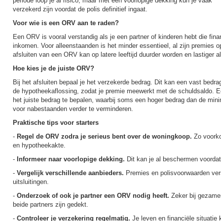
periode loop je al risico, maar met een voorlopige dekking kun je vaak
verzekerd zijn voordat de polis definitief ingaat.
Voor wie is een ORV aan te raden?
Een ORV is vooral verstandig als je een partner of kinderen hebt die finan
inkomen. Voor alleenstaanden is het minder essentieel, al zijn premies op 
afsluiten van een ORV kan op latere leeftijd duurder worden en lastiger
Hoe kies je de juiste ORV?
Bij het afsluiten bepaal je het verzekerde bedrag. Dit kan een vast bedrag 
de hypotheekaflossing, zodat je premie meewerkt met de schuldsaldo. 
het juiste bedrag te bepalen, waarbij soms een hoger bedrag dan de minim
voor nabestaanden verder te verminderen.
Praktische tips voor starters
-
Regel de ORV zodra je serieus bent over de woningkoop.
Zo voorko
en hypotheekakte.
-
Informeer naar voorlopige dekking.
Dit kan je al beschermen voordat d
-
Vergelijk verschillende aanbieders.
Premies en polisvoorwaarden vers
uitsluitingen.
-
Onderzoek of ook je partner een ORV nodig heeft.
Zeker bij gezamen
beide partners zijn gedekt.
-
Controleer je verzekering regelmatig.
Je leven en financiële situatie