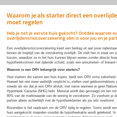
Waarom je als starter direct een overlijd
moet regelen
Heb je net je eerste huis gekocht? Ontdek waarom e
overlijdensrisicoverzekering slim is voor jou en je par
Een overlijdensrisicoverzekering keert een bedrag uit aan jouw nabestaand
binnen de looptijd van de verzekering overlijdt. Dit stelt hen in staat om
lossen, waardoor ze in het huis kunnen blijven wonen zonder directe financ
hypotheekvormen met dalende schuld, zoals een annuïteiten- of lineaire
Waarom is een ORV belangrijk voor starters?
Voor starters die samen een huis kopen, biedt een ORV extra zekerheid.
Hoewel het niet meer wettelijk verplicht is, stellen veel geldverstrekkers
steeds als eis dat je een ORV afsluit, met name wanneer je geen Nation
Hypotheek Garantie (NHG) hebt. Meestal wordt dan gevraagd om ten mi
80% van de marktwaarde van de woning te verzekeren. Zo voorkom je da
partner alleen achterblijft met de hypotheeklasten als jou iets overkomt.
Bovendien is het raadzaam om de ORV tijdig te regelen. Soms wordt ee
huis aangekocht maanden voordat de hypotheekakte wordt getekend. In 