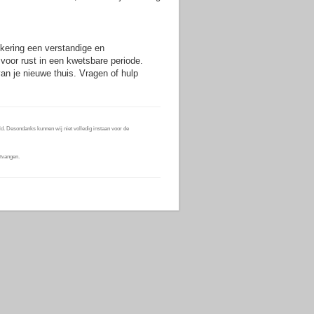
zekering een verstandige en
 voor rust in een kwetsbare periode.
an je nieuwe thuis. Vragen of hulp
d. Desondanks kunnen wij niet volledig instaan voor de
tvangen.