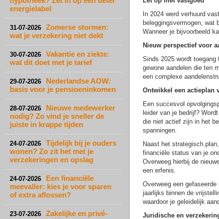
hypotheek? Zet in op een beter
Let op met vastgoed
energielabel
In 2024 werd verhuurd vas
beleggingsvermogen, wat be
Zomerse stormen:
31-07-2026
Wanneer je bijvoorbeeld ka
wat je verzekering niet dekt
Nieuw perspectief voor a
Vakantie en ziekte:
30-07-2026
Sinds 2025 wordt toegang to
wat dit doet met je tarief
gewone aandelen die ten m
een complexe aandelenstruc
Nederlandse AOW:
29-07-2026
basis voor je pensioeninkomen
Ontwikkel een actieplan 
Een succesvol opvolgingsp
Nieuwe medewerker
28-07-2026
leider van je bedrijf? Word
nodig? Zo vind je sneller de
die niet actief zijn in he
juiste in krappe tijden
spanningen.
Tijdelijk bij je ouders
24-07-2026
Naast het strategisch plan,
wonen? Zo zit het met je
financiële status van je o
verzekeringen en opslag
Overweeg hierbij de nieuwe
een erfenis.
Een financiële
24-07-2026
Overweeg een gefaseerde ove
meevaller: kies je voor sparen
jaarlijks binnen de vrijste
of extra aflossen?
waardoor je geleidelijk aa
Zakelijke en privé-
23-07-2026
Juridische en verzekeri