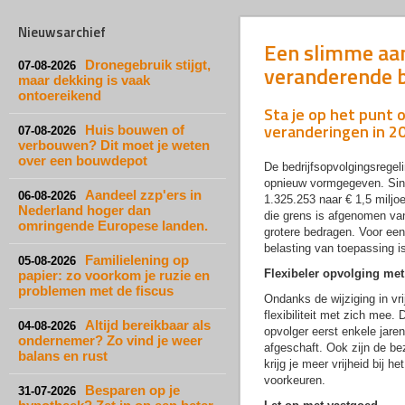
Nieuwsarchief
Een slimme aan
Dronegebruik stijgt,
07-08-2026
veranderende b
maar dekking is vaak
ontoereikend
Sta je op het punt 
veranderingen in 2
Huis bouwen of
07-08-2026
verbouwen? Dit moet je weten
over een bouwdepot
De bedrijfsopvolgingsregelin
opnieuw vormgegeven. Sinds
Aandeel zzp'ers in
06-08-2026
1.325.253 naar € 1,5 miljoen
Nederland hoger dan
die grens is afgenomen va
omringende Europese landen.
grotere bedragen. Voor een 
belasting van toepassing is
Familielening op
05-08-2026
Flexibeler opvolging met
papier: zo voorkom je ruzie en
problemen met de fiscus
Ondanks de wijziging in vr
flexibiliteit met zich mee.
Altijd bereikbaar als
04-08-2026
opvolger eerst enkele jaren
ondernemer? Zo vind je weer
afgeschaft. Ook zijn de be
balans en rust
krijg je meer vrijheid bij he
voorkeuren.
Besparen op je
31-07-2026