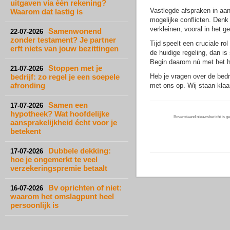
uitgaven via één rekening?
Vastlegde afspraken in aa
Waarom dat lastig is
mogelijke conflicten. Denk
verkleinen, vooral in het g
Samenwonend
22-07-2026
zonder testament? Je partner
Tijd speelt een cruciale rol
erft niets van jouw bezittingen
de huidige regeling, dan is
Begin daarom nú met het h
Stoppen met je
21-07-2026
bedrijf: zo regel je een soepele
Heb je vragen over de bedr
afronding
met ons op. Wij staan klaar
Samen een
17-07-2026
hypotheek? Wat hoofdelijke
Bovenstaand nieuwsbericht is gep
aansprakelijkheid écht voor je
betekent
Dubbele dekking:
17-07-2026
hoe je ongemerkt te veel
verzekeringspremie betaalt
Bv oprichten of niet:
16-07-2026
waarom het omslagpunt heel
persoonlijk is