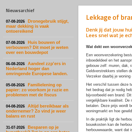
Nieuwsarchief
Lekkage of bra
Dronegebruik stijgt,
07-08-2026
maar dekking is vaak
Denk jij dat jouw h
ontoereikend
Lees snel wat je e
Huis bouwen of
07-08-2026
Wat dekt een woonverzek
verbouwen? Dit moet je weten
over een bouwdepot
Een woonverzekering bestaa
inboedeldeel en het aanspr
Aandeel zzp'ers in
06-08-2026
gebouw zelf: muren, dak, r
Nederland hoger dan
Geldverstrekkers stellen de
omringende Europese landen.
Verzeker daarbij je wonin
Familielening op
Het verschil tussen deze t
05-08-2026
papier: zo voorkom je ruzie en
het bedrag dat je nodig he
problemen met de fiscus
bijvoorbeeld een brand. Di
vergelijkbare kwaliteit. De
Altijd bereikbaar als
betalen. Deze prijs wordt b
04-08-2026
ondernemer? Zo vind je weer
woningmarkt en hoe gewild 
balans en rust
In de praktijk ligt de her
bouwkosten kan de herbouw
Besparen op je
31-07-2026
herbouwwaarde, want dat is