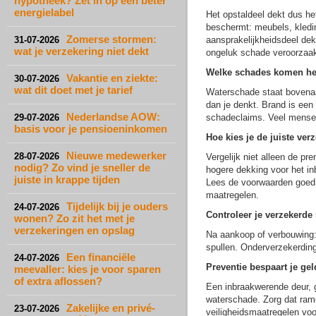
hypotheek? Zet in op een beter
energielabel
Het opstaldeel dekt dus het
beschermt: meubels, kleding
Zomerse stormen:
31-07-2026
aansprakelijkheidsdeel dek
wat je verzekering niet dekt
ongeluk schade veroorzaak
Welke schades komen he
Vakantie en ziekte:
30-07-2026
wat dit doet met je tarief
Waterschade staat bovenaa
dan je denkt. Brand is een 
Nederlandse AOW:
29-07-2026
schadeclaims. Veel mensen 
basis voor je pensioeninkomen
Hoe kies je de juiste ver
Nieuwe medewerker
28-07-2026
Vergelijk niet alleen de pr
nodig? Zo vind je sneller de
hogere dekking voor het in
juiste in krappe tijden
Lees de voorwaarden goed d
maatregelen.
Tijdelijk bij je ouders
24-07-2026
Controleer je verzekerde
wonen? Zo zit het met je
verzekeringen en opslag
Na aankoop of verbouwing: 
spullen. Onderverzekerding
Een financiële
24-07-2026
Preventie bespaart je gel
meevaller: kies je voor sparen
of extra aflossen?
Een inbraakwerende deur, 
waterschade. Zorg dat rame
Zakelijke en privé-
23-07-2026
veiligheidsmaatregelen voo