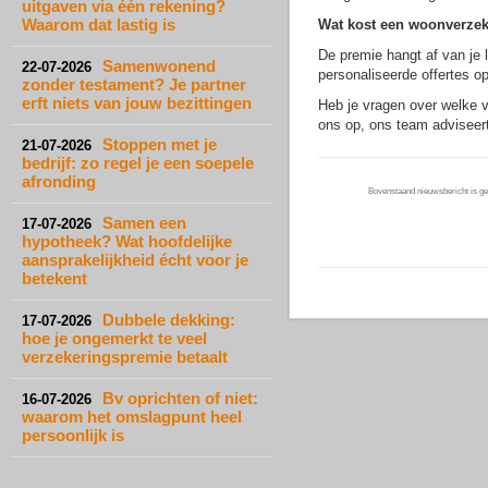
uitgaven via één rekening?
Waarom dat lastig is
Wat kost een woonverze
De premie hangt af van je l
Samenwonend
22-07-2026
personaliseerde offertes o
zonder testament? Je partner
erft niets van jouw bezittingen
Heb je vragen over welke v
ons op, ons team adviseert 
Stoppen met je
21-07-2026
bedrijf: zo regel je een soepele
afronding
Bovenstaand nieuwsbericht is gep
Samen een
17-07-2026
hypotheek? Wat hoofdelijke
aansprakelijkheid écht voor je
betekent
Dubbele dekking:
17-07-2026
hoe je ongemerkt te veel
verzekeringspremie betaalt
Bv oprichten of niet:
16-07-2026
waarom het omslagpunt heel
persoonlijk is