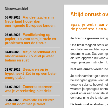
Nieuwsarchief
Altijd onrust o
Aandeel zzp'ers in
06-08-2026
Nederland hoger dan
Spaar je wel, maar 
omringende Europese landen.
de proef stelt en w
Familielening op
05-08-2026
Je brein is gewoon niet 
papier: zo voorkom je ruzie en
problemen met de fiscus
Ons brein reageert sterk o
voor later en wachten op ie
Altijd bereikbaar als
04-08-2026
dopamine aan. Dat voelt go
ondernemer? Zo vind je weer
als iets opgeven nu voor vo
balans en rust
tegen je eigen instincten. En 
Besparen op je
Niet alle euro's voelen he
31-07-2026
hypotheek? Zet in op een beter
Je brein verdeelt geld onb
energielabel
belastingteruggave voelt als 
gewone salaris, hoewel het 
Zomerse stormen:
31-07-2026
waarom je spaargeld aanra
wat je verzekering niet dekt
gezet en er een speciale s
een spanning die je niet zo
Vakantie en ziekte:
30-07-2026
wat dit doet met je tarief
De toekomst is abstract, 