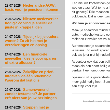
Een nieuwe koptelefoon geef
Nederlandse AOW:
29-07-2026
weg en vaag. Wat je nu al k
basis voor je pensioeninkomen
dit genoeg? Drie maanden u
voldoende. Dat is geen zwa
Nieuwe medewerker
28-07-2026
nodig? Zo vind je sneller de
Wat kun je er concreet a
juiste in krappe tijden
Maak je spaardoel minder va
auto, medische kosten, een
Tijdelijk bij je ouders
24-07-2026
reëler en zinvoller om vol 
wonen? Zo zit het met je
verzekeringen en opslag
Automatiseer je spaarbedra
je salaris. Zo wordt spare
Een financiële
24-07-2026
ook als je er niet bij naden
meevaller: kies je voor sparen
Accepteer ook dat een buff
of extra aflossen?
staan als een soort heilig 
verdwijnt een groot deel va
Zakelijke en privé-
23-07-2026
uitgaven via één rekening?
Spaaronrust is grotendeels
Waarom dat lastig is
meer geld nodig hebt. Soms
een stap voor zijn.
Samenwonend
22-07-2026
zonder testament? Je partner
erft niets van jouw bezittingen
Bovenstaand nieuwsbericht is gep
Stoppen met je
21-07-2026