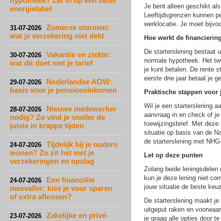
hypotheek? Zet in op een beter
Je bent alleen geschikt al
energielabel
Leeftijdsgrenzen kunnen p
werklocatie. Je moet bijvo
Zomerse stormen:
31-07-2026
wat je verzekering niet dekt
Hoe werkt de financierin
De starterslening bestaat u
Vakantie en ziekte:
30-07-2026
normale hypotheek. Het twe
wat dit doet met je tarief
je kunt betalen. De rente s
eerste drie jaar betaal je g
Nederlandse AOW:
29-07-2026
basis voor je pensioeninkomen
Praktische stappen voor 
Wil je een starterslening 
Nieuwe medewerker
28-07-2026
aanvraag in en check of je 
nodig? Zo vind je sneller de
toewijzingsbrief. Met deze 
juiste in krappe tijden
situatie op basis van de N
de starterslening met NHG-d
Tijdelijk bij je ouders
24-07-2026
wonen? Zo zit het met je
Let op deze punten
verzekeringen en opslag
Zolang beide leningsdelen n
kun je deze lening niet co
Een financiële
24-07-2026
jouw situatie de beste keuz
meevaller: kies je voor sparen
of extra aflossen?
De starterslening maakt je
uitgeput raken en voorwaa
Zakelijke en privé-
23-07-2026
je graag alle opties door t