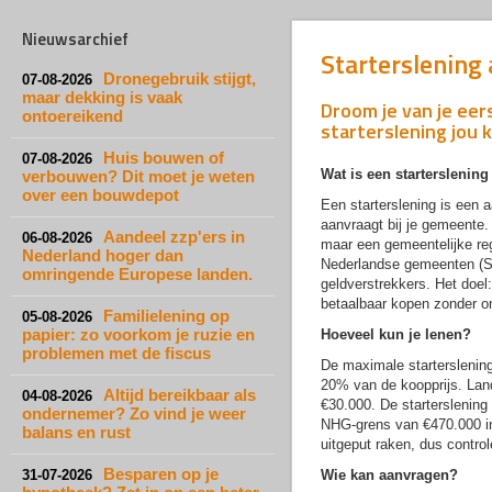
Nieuwsarchief
Starterslening 
Dronegebruik stijgt,
07-08-2026
maar dekking is vaak
Droom je van je eer
ontoereikend
starterslening jou 
Huis bouwen of
07-08-2026
Wat is een starterslening
verbouwen? Dit moet je weten
over een bouwdepot
Een starterslening is een a
aanvraagt bij je gemeente.
Aandeel zzp'ers in
06-08-2026
maar een gemeentelijke reg
Nederland hoger dan
Nederlandse gemeenten (S
omringende Europese landen.
geldverstrekkers. Het doel
betaalbaar kopen zonder o
Familielening op
05-08-2026
papier: zo voorkom je ruzie en
Hoeveel kun je lenen?
problemen met de fiscus
De maximale starterslenin
20% van de koopprijs. Lan
Altijd bereikbaar als
04-08-2026
€30.000. De starterslening
ondernemer? Zo vind je weer
NHG-grens van €470.000 in 
balans en rust
uitgeput raken, dus control
Besparen op je
31-07-2026
Wie kan aanvragen?