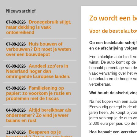
Nieuwsarchief
Zo wordt een b
Dronegebruik stijgt,
07-08-2026
maar dekking is vaak
Voor de bestelautov
ontoereikend
Op een bestelauto schrijf
Huis bouwen of
07-08-2026
en de afschrijving volgen
verbouwen? Dit moet je weten
over een bouwdepot
Een zakelijke auto biedt v
winst. De auto komt op de 
Aandeel zzp'ers in
06-08-2026
bepaald percentage van de 
Nederland hoger dan
vaak verwarring over het 
omringende Europese landen.
bestelauto en de hoogte v
verzekeraar.
Familielening op
05-08-2026
papier: zo voorkom je ruzie en
Wat houdt de afschrijvin
problemen met de fiscus
Na het kopen van een auto
Eenvoudig gezegd is de afs
Altijd bereikbaar als
04-08-2026
jaren heen. Je koopt bijvo
ondernemer? Zo vind je weer
jaren verkoop je de auto w
balans en rust
2.000 euro per jaar. Op de
Besparen op je
Hoe bepaalt een verzeker
31-07-2026