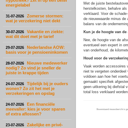
hypotheek? Zet in op een beter
Met de juiste bestelautove
energielabel
herstelkosten, behalve als
verklaard. Voor de schade
Zomerse stormen:
31-07-2026
de nieuwwaarde minus de afs
wat je verzekering niet dekt
balans van de ondernemin
Vakantie en ziekte:
30-07-2026
Kun je de hoogte van de 
wat dit doet met je tarief
Nee, de hoogte van de afsc
eventueel een expert in om
Nederlandse AOW:
29-07-2026
van onderhoud, de kilometer
basis voor je pensioeninkomen
Houd voor de verzekerin
Nieuwe medewerker
28-07-2026
Vaak worden accessoires ve
nodig? Zo vind je sneller de
niet te vergeten onderdee
juiste in krappe tijden
voldoen aan hoe het voertu
gemaakt specifiek afgestem
Tijdelijk bij je ouders
24-07-2026
geen uitkering bij diefstal
wonen? Zo zit het met je
total loss verklaard worden
verzekeringen en opslag
Een financiële
24-07-2026
meevaller: kies je voor sparen
Bovenstaand nieuwsbericht is gep
of extra aflossen?
Zakelijke en privé-
23-07-2026